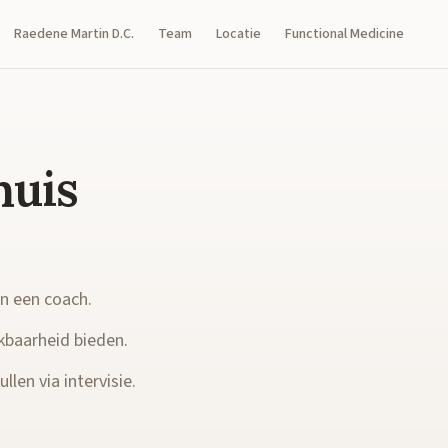
Raedene Martin D.C.
Team
Locatie
Functional Medicine
huis
en een coach.
kbaarheid bieden.
llen via intervisie.