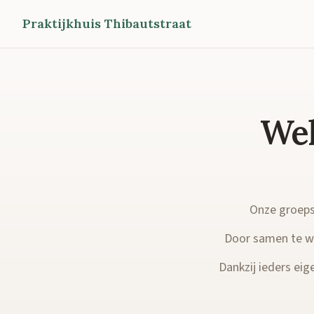
Praktijkhuis Thibautstraat
Wel
Onze groepsp
Door samen te we
Dankzij ieders eige