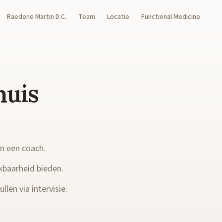
Raedene Martin D.C.
Team
Locatie
Functional Medicine
huis
en een coach.
kbaarheid bieden.
llen via intervisie.