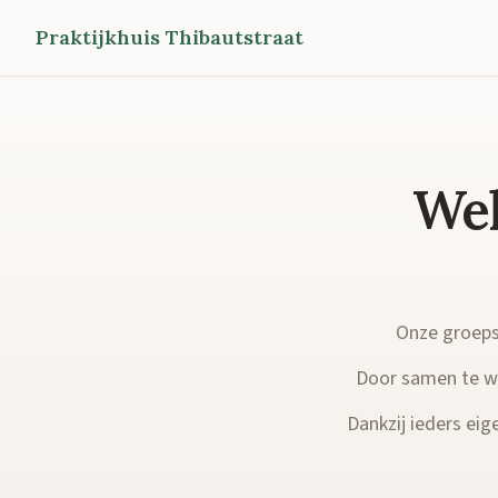
Praktijkhuis Thibautstraat
Wel
Onze groepsp
Door samen te we
Dankzij ieders eige