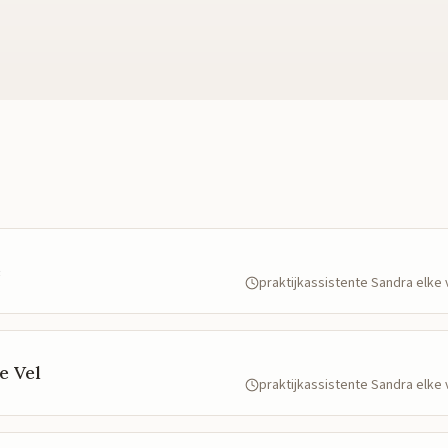
e
praktijkassistente Sandra elk
e Vel
praktijkassistente Sandra elk