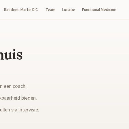
Raedene Martin D.C.
Team
Locatie
Functional Medicine
huis
en een coach.
kbaarheid bieden.
llen via intervisie.