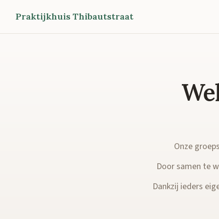
Praktijkhuis Thibautstraat
Wel
Onze groepsp
Door samen te we
Dankzij ieders eige