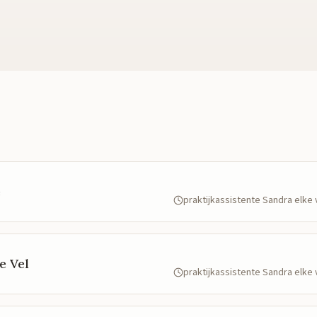
e
praktijkassistente Sandra elk
e Vel
praktijkassistente Sandra elk