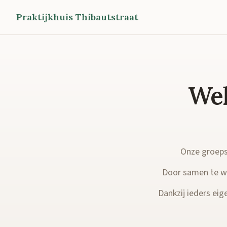
Praktijkhuis Thibautstraat
Wel
Onze groepsp
Door samen te we
Dankzij ieders eige