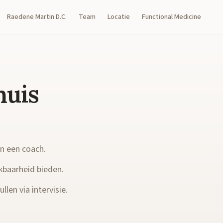
Raedene Martin D.C.
Team
Locatie
Functional Medicine
huis
en een coach.
kbaarheid bieden.
llen via intervisie.