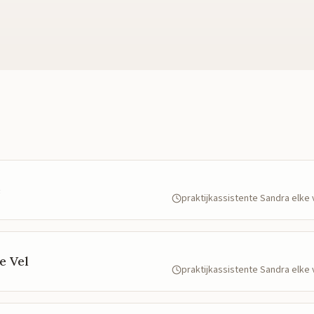
e
praktijkassistente Sandra elk
e Vel
praktijkassistente Sandra elk