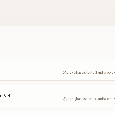
e
praktijkassistente Sandra elk
e Vel
praktijkassistente Sandra elk