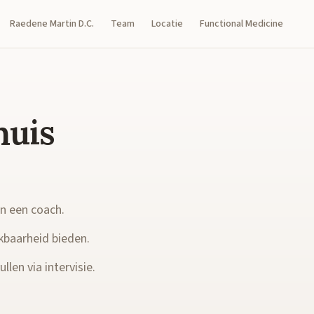
Raedene Martin D.C.
Team
Locatie
Functional Medicine
huis
en een coach.
kbaarheid bieden.
llen via intervisie.