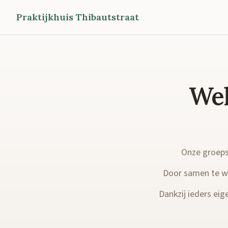
Praktijkhuis Thibautstraat
Wel
Onze groepsp
Door samen te we
Dankzij ieders eige