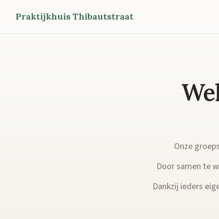
Praktijkhuis Thibautstraat
Wel
Onze groepsp
Door samen te we
Dankzij ieders eige