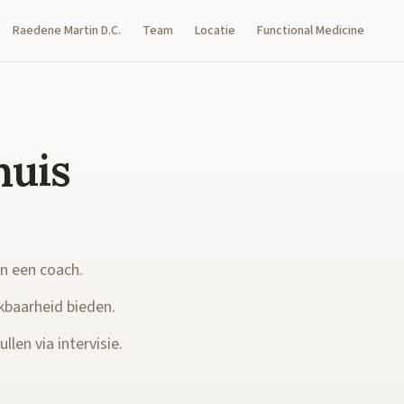
Raedene Martin D.C.
Team
Locatie
Functional Medicine
huis
en een coach.
kbaarheid bieden.
llen via intervisie.