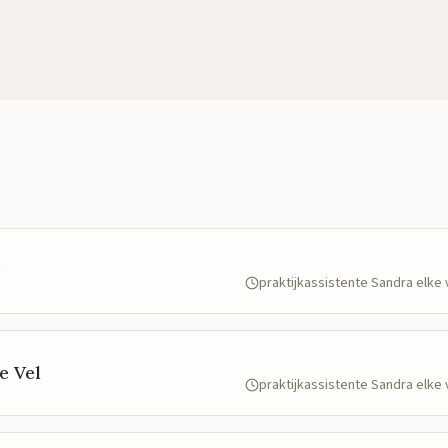
e
praktijkassistente Sandra elk
e Vel
praktijkassistente Sandra elk