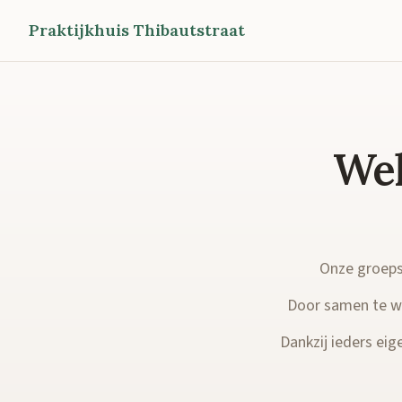
Praktijkhuis Thibautstraat
Wel
Onze groepsp
Door samen te we
Dankzij ieders eige