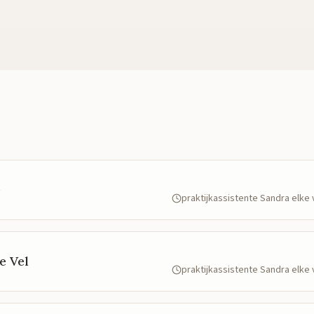
e
praktijkassistente Sandra elk
e Vel
praktijkassistente Sandra elk