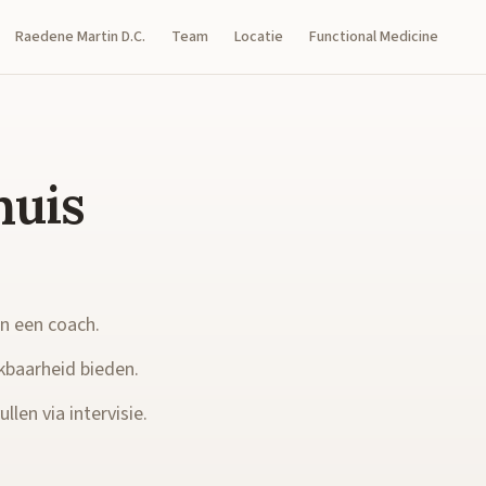
Raedene Martin D.C.
Team
Locatie
Functional Medicine
huis
en een coach.
kbaarheid bieden.
llen via intervisie.