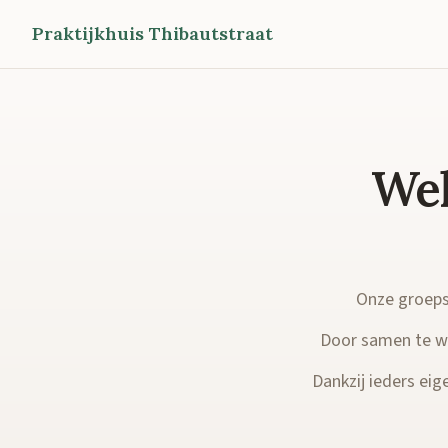
Praktijkhuis Thibautstraat
Wel
Onze groepsp
Door samen te we
Dankzij ieders eige