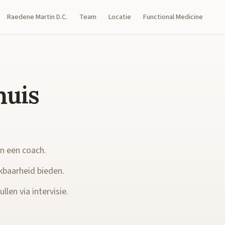
Raedene Martin D.C.
Team
Locatie
Functional Medicine
huis
en een coach.
kbaarheid bieden.
llen via intervisie.