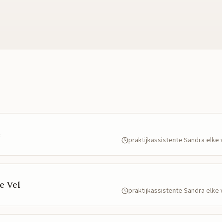
e
praktijkassistente Sandra elk
e Vel
praktijkassistente Sandra elk