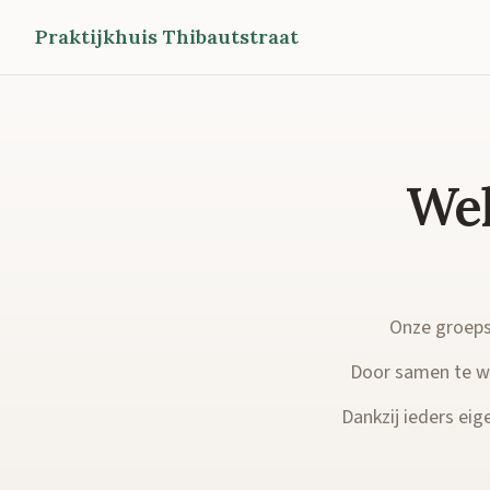
Praktijkhuis Thibautstraat
Wel
Onze groepsp
Door samen te we
Dankzij ieders eige