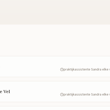
e
praktijkassistente Sandra elk
e Vel
praktijkassistente Sandra elk