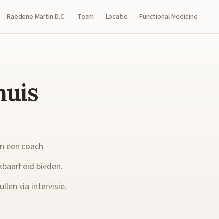
Raedene Martin D.C.
Team
Locatie
Functional Medicine
huis
en een coach.
kbaarheid bieden.
llen via intervisie.