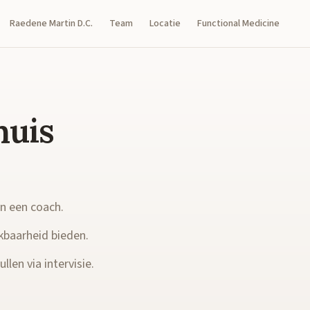
Raedene Martin D.C.
Team
Locatie
Functional Medicine
huis
en een coach.
kbaarheid bieden.
llen via intervisie.