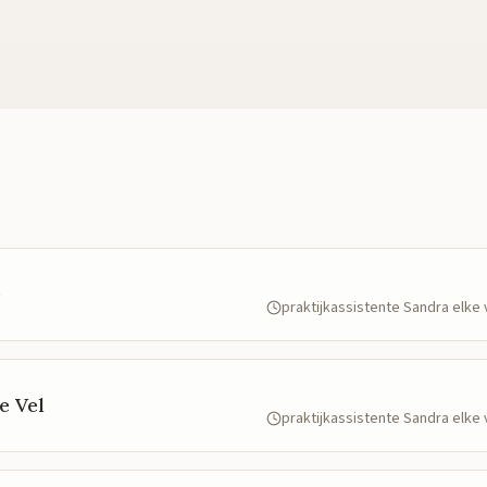
e
praktijkassistente Sandra elk
e Vel
praktijkassistente Sandra elk