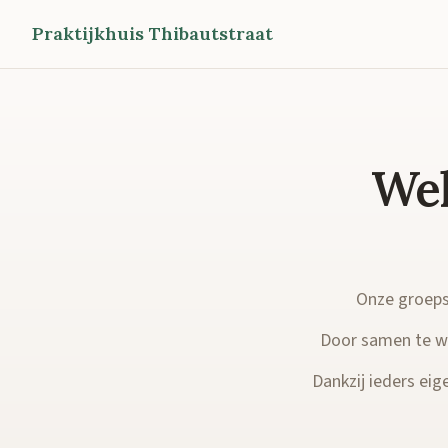
Praktijkhuis Thibautstraat
Wel
Onze groepsp
Door samen te we
Dankzij ieders eige