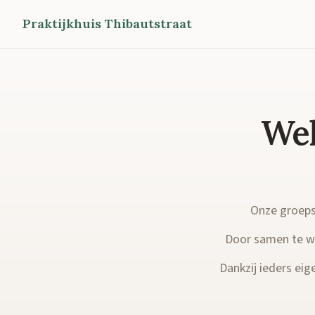
Praktijkhuis Thibautstraat
Wel
Onze groepsp
Door samen te we
Dankzij ieders eige