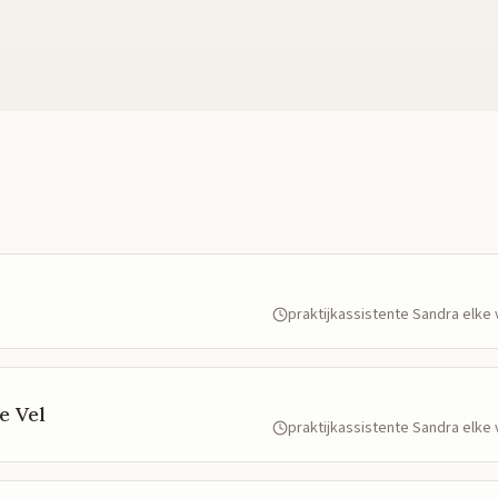
e
praktijkassistente Sandra elk
e Vel
praktijkassistente Sandra elk