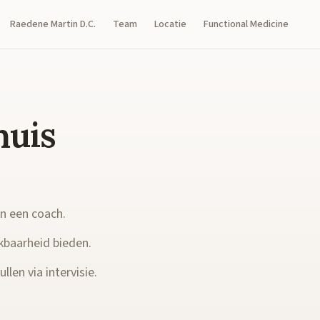
Raedene Martin D.C.
Team
Locatie
Functional Medicine
huis
en een coach.
kbaarheid bieden.
llen via intervisie.