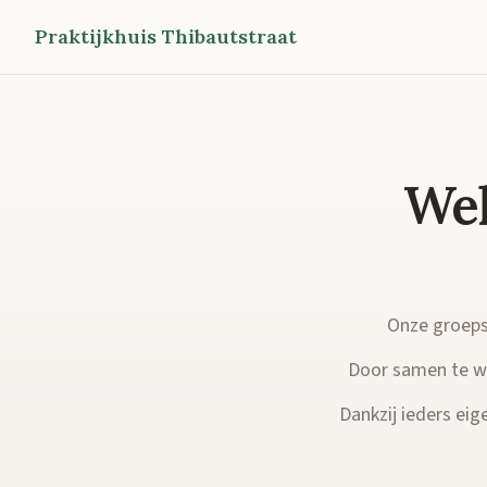
Praktijkhuis Thibautstraat
Wel
Onze groepsp
Door samen te we
Dankzij ieders eige