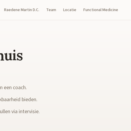
Raedene Martin D.C.
Team
Locatie
Functional Medicine
huis
en een coach.
kbaarheid bieden.
llen via intervisie.