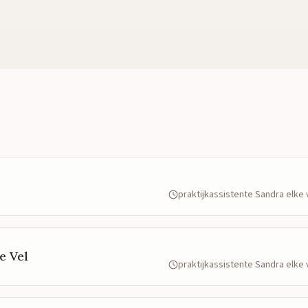
e
praktijkassistente Sandra elk
e Vel
praktijkassistente Sandra elk