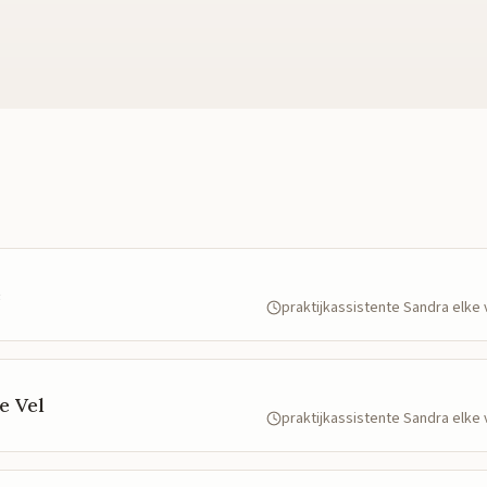
e
praktijkassistente Sandra elk
e Vel
praktijkassistente Sandra elk