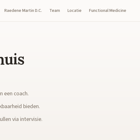
Raedene Martin D.C.
Team
Locatie
Functional Medicine
huis
en een coach.
kbaarheid bieden.
llen via intervisie.