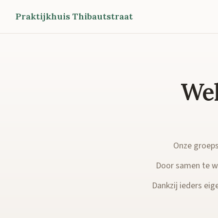
Praktijkhuis Thibautstraat
Wel
Onze groepsp
Door samen te we
Dankzij ieders eige