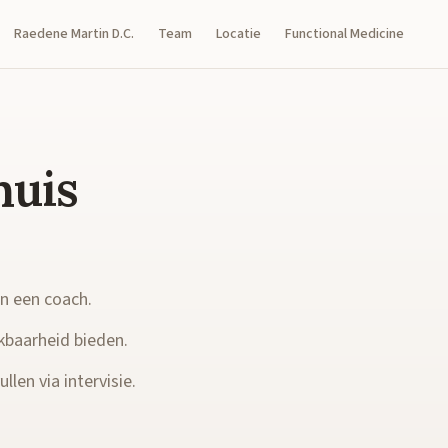
Raedene Martin D.C.
Team
Locatie
Functional Medicine
huis
en een coach.
kbaarheid bieden.
llen via intervisie.