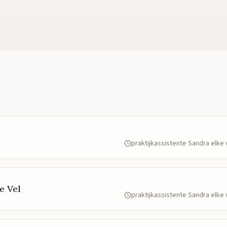
e
praktijkassistente Sandra elk
e Vel
praktijkassistente Sandra elk