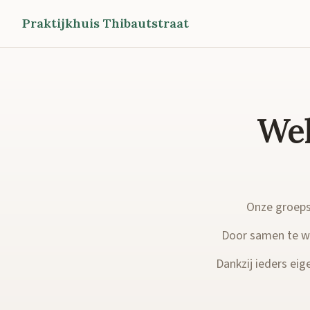
Praktijkhuis Thibautstraat
Wel
Onze groepsp
Door samen te we
Dankzij ieders eige